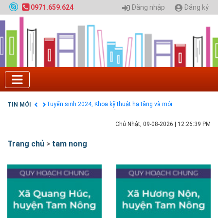
Đăng nhập
Đăng ký
0971.659.624
Tuyển sinh 2025, Khoa kỹ thuật hạ tầng và môi
trường đô thị - Đại học Kiến trúc Hà Nội
Chính sách thanh toán
Điều khoản dịch vụ
HƯỚNG DẪN THANH TOÁN VNPAY TRÊN WEBSITE
Tuyển sinh 2024, Khoa kỹ thuật hạ tầng và môi
trường đô thị - Đại học Kiến trúc Hà Nội
TIN MỚI
Quy hoạch chung hệ thống đê điều thành phố Hà
Nội
GIAO LƯU TRỰC TUYẾN - TƯ VẤN TUYỂN SINH ĐẠI
Chủ Nhật, 09-08-2026
|
12:26:40 PM
HỌC CHÍNH QUY ĐẠI HỌC KIẾN TRÚC NĂM 2020 -
SỐ 02
Trang chủ
>
tam nong
Nạp EP vào tài khoản bằng thẻ cào điện thoại