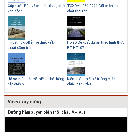
g
Cấp nước-Bản vẽ chi tiết cấu tạo hố
TCXDVN 261:2001 Bãi chôn lấp
Bản
Lý do nên sử dụng gạch b
van đồng...
chất thải rắn –...
D60
để xây nhà
Thoát nước-Bản vẽ thiết kế kỹ
Hồ sơ Đề xuất dự án theo hình thức
Gia
thuật cống tròn...
BT HT107
khe
Hồ sơ mẫu bản vẽ thiết kế hệ thống
Kiểm toán thiết kế tường chắn
Bản
cấp điện b...
chiều cao Htb =...
đá 
Video xây dựng
Đường hầm xuyên biển (nối châu Á – Âu)