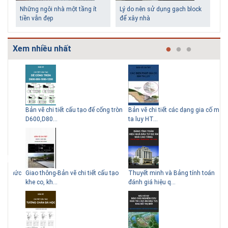
Những ngôi nhà một tầng ít
Lý do nên sử dụng gạch block
tiền vẫn đẹp
để xây nhà
Xem nhiều nhất
Bản vẽ chi tiết cấu tạo đế cống tròn
Bản vẽ chi tiết các dạng gia cố mái
Tho
Thiết kế nhà siêu nhỏ độc đáo
Giải pháp xử lý thấm chân
D600,D80...
ta luy HT...
thu
tường
thức
Giao thông-Bản vẽ chi tiết cấu tạo
Thuyết minh và Bảng tính toán
Thi
khe co, kh...
đánh giá hiệu q...
HT
Biệt thự phố có bể bơi làm