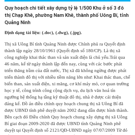
Quy hoạch chi tiết xây dựng tỷ lệ 1/500 Khu ở số 3 đô
thị Chạp Khê, phường Nam Khê, thành phố Uông Bí, tỉnh
Quảng Ninh
Định dạng tài liệu: (.doc)
, (.dwg), (.jpg).
Thị xã Uông Bí tỉnh Quảng Ninh được Chính phủ ra Quyết định
thành lập ngày 28/10/1961 (Quyết định số 180/CP). Là thị xã
công nghiệp khai thác than và sản xuất điện là chủ yếu.Trải qua
46 năm, kể từ ngày thành lập đến nay, cùng với các bước phát
triển thăng trầm của đất nước, Thị xã đã không ngừng được phát
triển thành đô thị với nhiều tiềm năng lớn như: Khai thác than, chế
biến than, sản xuất điện, xi măng, cơ khí máy mỏ, cơ quan trường
học y tế, công trình công cộng dịch vụ, du lịch văn hoá tín
ngưỡng hệ thống hạ tầng kỹ thuật đô thị, nhà ở được cải thiện
đáng kể. Đồ án điều chỉnh quy hoạch chung thị xã Uông Bí đã
được UBND tỉnh phê duyệt năm 2002 đang dần được hình thành.
Bên cạch đó Điều chỉnh Quy hoạch chung xây dựng thị xã Uông
Bí giai đoạn 2009-2020 đã được UBND tỉnh Quảng Ninh phê
duyệt tại Quyết định số 2121/QĐ-UBND ngày 07/07/2009 Từ đó