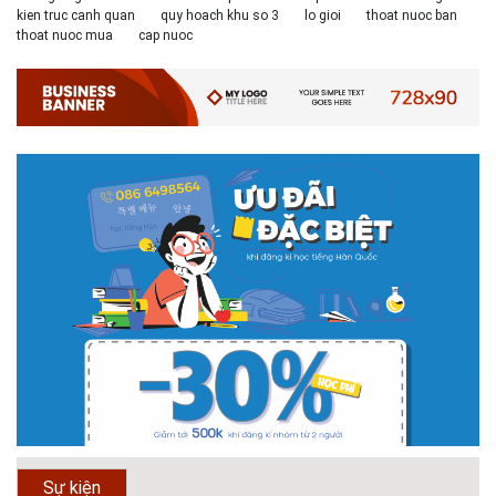
nhất trong lĩnh vực Xây Dựng hiện nay ở khoa ĐÔ THỊ. Khoa Đô Thị bảo
kien truc canh quan
quy hoach khu so 3
lo gioi
thoat nuoc ban
đảm 100% t...
thoat nuoc mua
cap nuoc
# 26.06.2018 | 10:57
Hội thảo quốc tế ''Xây dựng đô thị thông minh – Hướng đến
phát triển bền vững” /...
Phát triển đô thị thông minh và bền vững đang là mục tiêu của rất nhiều
thành phố trên thế giới. Tại Việt Nam, đã có gần 20 tỉnh, thành phố trên
toàn quốc đang triển khai hoặc khởi động các đề án về đô thị thông
minh. Vi...
# 23.06.2018 | 15:37
Hội thảo về sàn bê tông chất lượng cao tại Hà Nội và TP Hồ
Chí Minh
Hội thảo “Sàn bê tông chất lượng cao – công nghệ mới nhất tại Châu Âu
& Mỹ và các vấn đề áp dụng tại Việt Nam” được tổ chức bởi HOUSELINK
sẽ diễn ra vào 14h00 ngày 26/06/2018 tại Khách sạn Pan Pacific, Hà Nội
và ngày 28/...
# 04.03.2017 | 10:56
Độc đáo 3 địa danh thu nhỏ trong một homestay giữa lòng
Hà Nội
Ngoài các khách sạn và nhà nghỉ, nhiều du khách có xu hướng tìm đến
Sự kiện