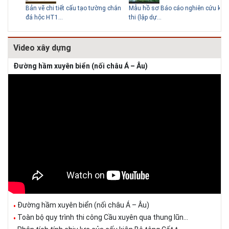
trung tâm
Bản vẽ chi tiết cấu tạo tường chắn
Mẫu hồ sơ Báo cáo nghiên cứu khả
TC
đá hộc HT1...
thi (lập dự...
kho
Video xây dựng
Đường hầm xuyên biển (nối châu Á – Âu)
Đường hầm xuyên biển (nối châu Á – Âu)
Toàn bộ quy trình thi công Cầu xuyên qua thung lũn...