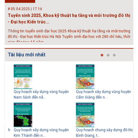
các homestay cho kỳ nghỉ của mình.
# 05.04.2025 | 17:16
Tuyển sinh 2025, Khoa kỹ thuật hạ tầng và môi trường đô thị
- Đại học Kiến trúc...
Thông tin tuyển sinh đại học 2025 Khoa kỹ thuật hạ tầng và môi trường
đô thị - Đại học Kiến trúc Hà Nội Tuyển sinh đại học với 280 chỉ tiêu, thời
gian đào tạo 4,5 năm
Tài liệu mới nhất
y
Quy hoạch xây dựng vùng huyện
Quy hoạch xây dựng vùng huyện
Quy
Nam Sách đến nă...
Cẩm Giàng đến n...
Nam
ành
Quy hoạch xây dựng vùng huyện
Quy hoạch chung xây dựng đô thị
Quy
Kim Thành đến n...
Bình Giang, t...
Đoà