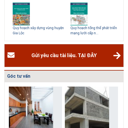
Quy hoạch xây dựng vùng huyện
Quy hoạch tổng thể phát triển
Điề
Gia Lộc
mạng lưới cấp n...
dựn
Gửi yêu cầu tài liệu. TẠI ĐÂY
Góc tư vấn