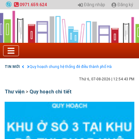
HỌC CHÍNH QUY ĐẠI HỌC KIẾN TRÚC NĂM 2020 -
Đăng nhập
Đăng ký
0971.659.624
SỐ 02
Nạp EP vào tài khoản bằng thẻ cào điện thoại
Tuyển sinh 2025, Khoa kỹ thuật hạ tầng và môi
trường đô thị - Đại học Kiến trúc Hà Nội
Chính sách thanh toán
Điều khoản dịch vụ
HƯỚNG DẪN THANH TOÁN VNPAY TRÊN WEBSITE
Tuyển sinh 2024, Khoa kỹ thuật hạ tầng và môi
trường đô thị - Đại học Kiến trúc Hà Nội
TIN MỚI
Quy hoạch chung hệ thống đê điều thành phố Hà
Nội
Thứ 6, 07-08-2026
|
12:54:44 PM
Thư viện
>
Quy hoạch chi tiết