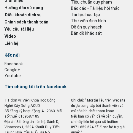
Giới thiệu
Tiêu chuẩn quy phạm
Hướng dẫn sử dụng
Báo cáo - Tài liệu hội thảo
Tài liệu học tập
Điều khoản dịch vụ
Thư viện định hình
Chính sách thanh toán
Đồ án quy hoạch
Yêu cầu tài liệu
Bản đồ khảo sát
Video
Liên hệ
Kết nối
Facebook
Google+
Youtube
Tìm chúng tôi trên facebook
TT đơn vị: Viện Khoa Học Công
Ghi chú: " Mọi tài liệu trên Website
Nghệ Xây Dựng ACUD
được cung cấp bởi thành viên và
Số đăng ký hoạt động: A - 2363. Mã
chỉ có tính chất tham khảo.
số thuế: 0109587185
Nếu bạn có vấn đề về bản quyền,
Địa chỉ & thông tin liên hệ: Sảnh D,
xin hãy liên hệ qua số hotline
Vinaconex1, 289A Khuất Duy Tiến,
0971.659.624 để được hỗ trợ giải
Trung Hoà, Cầu Giấy, Hà Nội
quyết ".