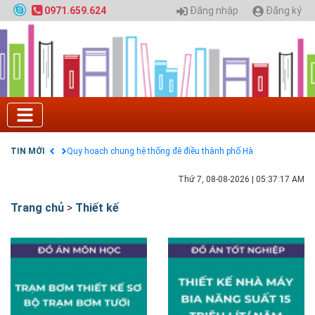
Đăng nhập
Đăng ký
0971.659.624
Tuyển sinh 2025, Khoa kỹ thuật hạ tầng và môi
trường đô thị - Đại học Kiến trúc Hà Nội
Chính sách thanh toán
Điều khoản dịch vụ
HƯỚNG DẪN THANH TOÁN VNPAY TRÊN WEBSITE
Tuyển sinh 2024, Khoa kỹ thuật hạ tầng và môi
trường đô thị - Đại học Kiến trúc Hà Nội
TIN MỚI
Quy hoạch chung hệ thống đê điều thành phố Hà
Nội
GIAO LƯU TRỰC TUYẾN - TƯ VẤN TUYỂN SINH ĐẠI
Thứ 7, 08-08-2026
|
05:37:18 AM
HỌC CHÍNH QUY ĐẠI HỌC KIẾN TRÚC NĂM 2020 -
SỐ 02
Trang chủ
>
Thiết kế
Nạp EP vào tài khoản bằng thẻ cào điện thoại