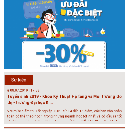
# 05.04.2025 | 17:16
Tuyển sinh 2025, Khoa kỹ thuật hạ tầng và môi trường đô thị
- Đại học Kiến trúc...
Thông tin tuyển sinh đại học 2025 Khoa kỹ thuật hạ tầng và môi trường
đô thị - Đại học Kiến trúc Hà Nội Tuyển sinh đại học với 280 chỉ tiêu, thời
gian đào tạo 4,5 năm
# 05.04.2020 | 20:30
GIAO LƯU TRỰC TUYẾN - TƯ VẤN TUYỂN SINH ĐẠI HỌC
CHÍNH QUY ĐẠI HỌC KIẾN TRÚC NĂM...
Năm nay, kỳ thi THPT quốc gia dự kiến diễn ra vào tháng 8. Trường Đại
học Kiến trúc Hà Nội chúc các bạn học sinh cuối cấp ôn thi thật tốt MỜI
QUÝ PHỤ HUYNH VÀ CÁC EM ĐÓN XEM GIAO LƯU TRỰC TUYẾN "TƯ
Sự kiện
VẤN TUYỂN SINH ĐẠI H...
# 08.07.2019 | 17:58
Tuyến sinh 2019 - Khoa Kỹ Thuật Hạ tầng và Môi trường đô
thị - trường Đại học Ki...
Với mức điểm thi Tốt nghiệp THPT từ 14 đến 16 điểm, các bạn vẫn hoàn
toàn có thể theo học 1 trong những ngành học tốt nhất và có đầu ra tốt
nhất trong lĩnh vực Xây Dựng hiện nay ở khoa ĐÔ THỊ. Khoa Đô Thị bảo
đảm 100% t...