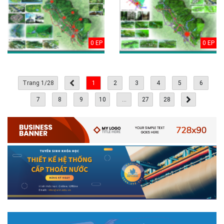
0 EP
0 EP
Trang 1/28
1
2
3
4
5
6
7
8
9
10
...
27
28