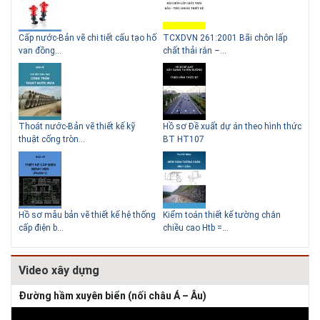
g
Cấp nước-Bản vẽ chi tiết cấu tạo hố
TCXDVN 261:2001 Bãi chôn lấp
Bản
Lý do nên sử dụng gạch block
Thiết kế nhà siêu nhỏ độc đáo
van đồng...
chất thải rắn –...
D60
để xây nhà
Thoát nước-Bản vẽ thiết kế kỹ
Hồ sơ Đề xuất dự án theo hình thức
Gia
thuật cống tròn...
BT HT107
khe
Giải pháp xử lý thấm chân
tường
Hồ sơ mẫu bản vẽ thiết kế hệ thống
Kiểm toán thiết kế tường chắn
Bản
cấp điện b...
chiều cao Htb =...
đá 
Video xây dựng
Đường hầm xuyên biển (nối châu Á – Âu)