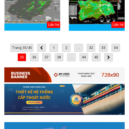
Liên hệ
Liên hệ
Trang 35/45
1
2
...
32
33
34
35
36
37
38
...
44
45