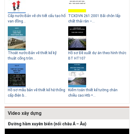
g
Cấp nước-Bản vẽ chi tiết cấu tạo hố
TCXDVN 261:2001 Bãi chôn lấp
Bản
Lý do nên sử dụng gạch block
Thiết kế nhà siêu nhỏ độc đáo
van đồng...
chất thải rắn –...
D60
để xây nhà
Thoát nước-Bản vẽ thiết kế kỹ
Hồ sơ Đề xuất dự án theo hình thức
Gia
thuật cống tròn...
BT HT107
khe
Giải pháp xử lý thấm chân
tường
Hồ sơ mẫu bản vẽ thiết kế hệ thống
Kiểm toán thiết kế tường chắn
Bản
cấp điện b...
chiều cao Htb =...
đá 
Video xây dựng
Đường hầm xuyên biển (nối châu Á – Âu)