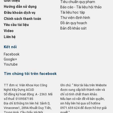
Giới thiệu
Tiêu chuẩn quy phạm
Hướng dẫn sử dụng
Báo cáo - Tài liệu hội thảo
Tài liệu học tập
Điều khoản dịch vụ
Thư viện định hình
Chính sách thanh toán
Đồ án quy hoạch
Yêu cầu tài liệu
Bản đồ khảo sát
Video
Liên hệ
Kết nối
Facebook
Google+
Youtube
Tìm chúng tôi trên facebook
TT đơn vị: Viện Khoa Học Công
Ghi chú: " Mọi tài liệu trên Website
Nghệ Xây Dựng ACUD
được cung cấp bởi thành viên và
Số đăng ký hoạt động: A - 2363. Mã
chỉ có tính chất tham khảo.
số thuế: 0109587185
Nếu bạn có vấn đề về bản quyền,
Địa chỉ & thông tin liên hệ: Sảnh D,
xin hãy liên hệ qua số hotline
Vinaconex1, 289A Khuất Duy Tiến,
0971.659.624 để được hỗ trợ giải
Trung Hoà, Cầu Giấy, Hà Nội
quyết ".