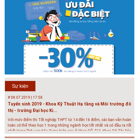
# 05.04.2025 | 17:16
Tuyển sinh 2025, Khoa kỹ thuật hạ tầng và môi trường đô thị
- Đại học Kiến trúc...
Thông tin tuyển sinh đại học 2025 Khoa kỹ thuật hạ tầng và môi trường
đô thị - Đại học Kiến trúc Hà Nội Tuyển sinh đại học với 280 chỉ tiêu, thời
gian đào tạo 4,5 năm
# 05.04.2020 | 20:30
GIAO LƯU TRỰC TUYẾN - TƯ VẤN TUYỂN SINH ĐẠI HỌC
CHÍNH QUY ĐẠI HỌC KIẾN TRÚC NĂM...
Năm nay, kỳ thi THPT quốc gia dự kiến diễn ra vào tháng 8. Trường Đại
học Kiến trúc Hà Nội chúc các bạn học sinh cuối cấp ôn thi thật tốt MỜI
QUÝ PHỤ HUYNH VÀ CÁC EM ĐÓN XEM GIAO LƯU TRỰC TUYẾN "TƯ
Sự kiện
VẤN TUYỂN SINH ĐẠI H...
# 08.07.2019 | 17:58
Tuyến sinh 2019 - Khoa Kỹ Thuật Hạ tầng và Môi trường đô
thị - trường Đại học Ki...
Với mức điểm thi Tốt nghiệp THPT từ 14 đến 16 điểm, các bạn vẫn hoàn
toàn có thể theo học 1 trong những ngành học tốt nhất và có đầu ra tốt
nhất trong lĩnh vực Xây Dựng hiện nay ở khoa ĐÔ THỊ. Khoa Đô Thị bảo
đảm 100% t...