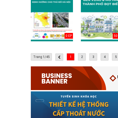
Cấp nước-Bản vẽ
chi tiết cấu tạo
0 EP
50
hố van đồng...
Thoát nước-Bản
vẽ thiết kế kỹ
Trang 1/45
1
2
3
4
5
thuật cống tròn...
Hồ sơ mẫu bản
vẽ thiết kế hệ
thống cấp điện
b...