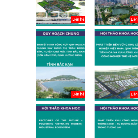
Liên hệ
Liên
Thuyết minh Hồ
Liên hệ
Liên
sơ quy hoạch
tổng thể Thủ đô
H...
Văn bản pháp lý
của Hồ sơ quy
hoạch tổng thể...