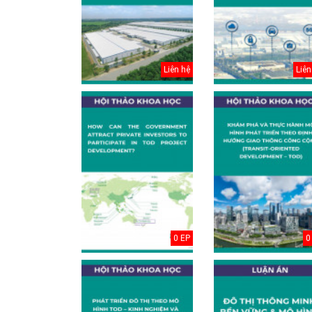
Điều chỉnh quy
hoạch chung
thành phố Hải
Dươn...
Liên hệ
Liên
0 EP
0