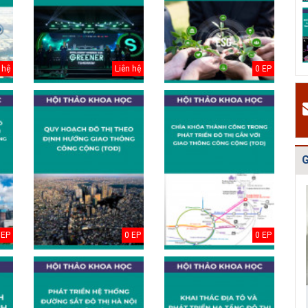
H
Quy hoạch quản
Quy hoạch xây
Quy hoạch tổng
P
lý chất thải rắn
dựng vùng
thể phát triển
c
tỉnh Hải Dươn...
huyện Gia Lộc
mạng lưới cấp
g
n...
k
 hệ
Liên hệ
0 EP
#
H
v
H
t
t
G
2
#
Đ
g
 EP
0 EP
0 EP
N
h