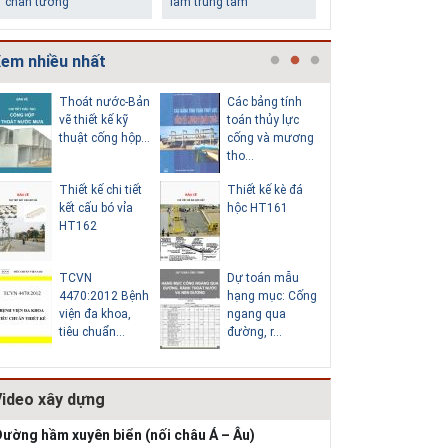
chân tường
làm trung tâm
em nhiều nhất
Thoát nước-Bản
Các bảng tính
Cấp nước
vẽ thiết kế kỹ
toán thủy lực
chi tiết c
thuật cống hộp...
cống và mương
hố van đồ
tho...
Thiết kế chi tiết
Thiết kế kè đá
Thoát nư
Những ngôi nhà một
Lý do nên sử dụng gạch
kết cấu bó vỉa
hộc HT161
vẽ thiết k
tầng ít tiền vẫn đẹp
block để xây nhà
HT162
thuật cống
TCVN
Dự toán mẫu
Hồ sơ mẫ
4470:2012 Bệnh
hạng mục: Cống
vẽ thiết k
viện đa khoa,
ngang qua
thống cấp
tiêu chuẩn...
đường, r...
b...
Video xây dựng
Thiết kế nhà siêu nhỏ
độc đáo
ường hầm xuyên biển (nối châu Á – Âu)