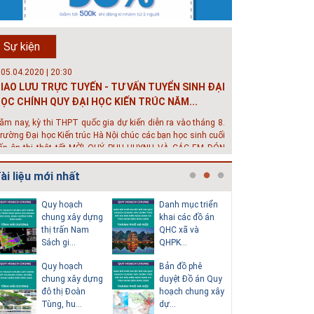
rường đô thị - Đại học Kiến trúc...
hông tin tuyển sinh đại học 2025 Khoa kỹ thuật hạ tầng và
ôi trường đô thị - Đại học Kiến trúc Hà Nội Tuyển sinh đại
Sự kiện
ọc với 280 chỉ tiêu, thời gian đào tạo 4,5 năm
 05.04.2020 | 20:30
IAO LƯU TRỰC TUYẾN - TƯ VẤN TUYỂN SINH ĐẠI
ỌC CHÍNH QUY ĐẠI HỌC KIẾN TRÚC NĂM...
ăm nay, kỳ thi THPT quốc gia dự kiến diễn ra vào tháng 8.
rường Đại học Kiến trúc Hà Nội chúc các bạn học sinh cuối
ấp ôn thi thật tốt MỜI QUÝ PHỤ HUYNH VÀ CÁC EM ĐÓN
EM GIAO LƯU TRỰC TUYẾN "TƯ VẤN TUYỂN SINH ĐẠI H...
ài liệu mới nhất
 08.07.2019 | 17:58
uyến sinh 2019 - Khoa Kỹ Thuật Hạ tầng và Môi
Quy hoạch
Danh mục triển
Thuyết m
rường đô thị - trường Đại học Ki...
chung xây dựng
khai các đồ án
sơ quy h
thị trấn Nam
QHC xã và
tổng thể
ới mức điểm thi Tốt nghiệp THPT từ 14 đến 16 điểm, các
Sách gi...
QHPK...
H...
ạn vẫn hoàn toàn có thể theo học 1 trong những ngành
ọc tốt nhất và có đầu ra tốt nhất trong lĩnh vực Xây Dựng
Quy hoạch
Bản đồ phê
Văn bản p
iện nay ở khoa ĐÔ THỊ. Khoa Đô Thị bảo đảm 100% t...
chung xây dựng
duyệt Đồ án Quy
của Hồ s
 26.06.2018 | 10:57
đô thị Đoàn
hoạch chung xây
hoạch tổn
ội thảo quốc tế ''Xây dựng đô thị thông minh –
Tùng, hu...
dự...