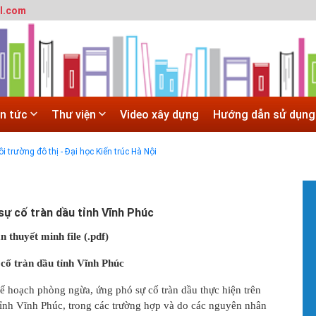
l.com
 trường đô thị - Đại học Kiến trúc Hà Nội
in tức
Thư viện
Video xây dựng
Hướng dẫn sử dụng
SITE
 trường đô thị - Đại học Kiến trúc Hà Nội
Hà Nội
 ĐẠI HỌC CHÍNH QUY ĐẠI HỌC KIẾN TRÚC NĂM 2020 - SỐ 02
#
T
ự cố tràn dầu tỉnh Vĩnh Phúc
t
T
n thuyết minh file (.pdf)
m
h
cố tràn dầu tỉnh Vĩnh Phúc
#
Kế hoạch phòng ngừa, ứng phó sự cố tràn dầu thực hiện trên
G
tỉnh Vĩnh Phúc, trong các trường hợp và do các nguyên nhân
H