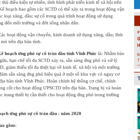
thù điều kiện tự nhiên, tình hình phát triển kinh tế xã hội trên
N
 Kế hoạch bao gồm các SCTD có thể xảy ra trong hoạt động vận
T
c loại xăng, dầu; sự cố trong quá trình hoạt động sử dụng
c
g đến môi trường và đời sống nhân dân.
X
#
 Các hoạt động vận chuyển, kinh doanh sử dụng xăng, dầu; lĩnh
T
mỏ trên địa bàn tỉnh.
t
ế hoạch ứng phó sự cố tràn dầu tỉnh Vĩnh Phúc
là
:
Nhằm bảo
V
ừa, hạn chế tối đa SCTD xảy ra, sẵn sàng ứng phó và xử lý
b
h
D, giảm thiểu tối đa thiệt hại về kinh tế, xã hội và môi trường
h
đảm sẵn sàng ứng phó hiệu quả ở một số khu vực có nguy cơ
T
#
địa bàn tỉnh Vĩnh Phúc. Hoàn chỉnh hệ thống cơ chế, chính
H
òng cốt cho hoạt động ƯPSCTD trên địa bàn. Trang bị và hoàn
Quy hoạch xây
Quy hoạch
Danh mục triển
H
các trang thiết bị cần thiết cho hoạt động ứng phó trong trường
dựng vùng
chung xây dựng
khai các đồ án
huyện Cẩm
thị trấn Nam
QHC xã và
P
Giàng đến n...
Sách gi...
QHPK...
c
ạch ứng phó sự cố tràn dầu : năm 2020
g
Quy hoạch
Quy hoạch
Bản đồ phê
k
chung xây dựng
chung xây dựng
duyệt Đồ án Quy
bao gồm:
#
đô thị Bình
đô thị Đoàn
hoạch chung xây
H
Giang, t...
Tùng, hu...
dự...