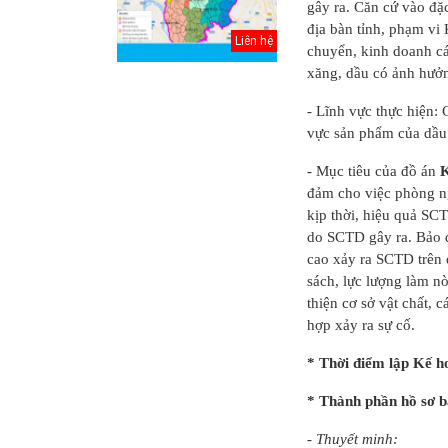
gây ra.
Căn cứ vào đặc 
địa bàn tỉnh, phạm vi
Liên hệ
chuyển, kinh doanh cá
xăng, dầu có ảnh hưởn
- Lĩnh vực thực hiện:
vực sản phẩm của dầu 
- Mục tiêu của đồ án
K
đảm cho việc phòng ng
kịp thời, hiệu quả SCT
do SCTD gây ra. Bảo 
cao xảy ra SCTD trên 
sách, lực lượng làm n
inh Hồ
Điều chỉnh Quy
Quy hoạch xây
thiện cơ sở vật chất, 
oạch
hoạch chung xây
dựng vùng
hợp xảy ra sự cố.
 Thủ đô
dựng đô thị Ki...
huyện Nam Sách
đến nă...
* Thời điểm lập Kế
ho
háp lý
Điều chỉnh Quy
Quy hoạch xây
ơ quy
hoạch chung
dựng vùng
* Thành phần hồ sơ 
g thể...
thành phố Hải
huyện Kim
Dươn...
Thành đến n...
- Thuyết minh: