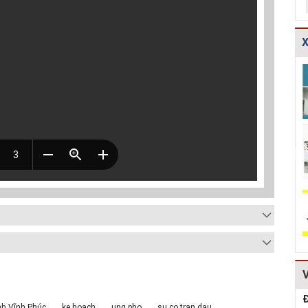
X
Bản vẽ chi tiết
Thoát nước-Bản
Các bảng tính
các dạng gia cố
vẽ thiết kế kỹ
toán thủy lực
mái ta luy HT...
thuật cống hộp...
cống và mương
tho...
Thuyết minh và
Thiết kế chi tiết
Thiết kế kè đá
Bảng tính toán
kết cấu bó vỉa
hộc HT161
đánh giá hiệu q...
HT162
Mẫu hồ sơ Báo
TCVN
Dự toán mẫu
cáo nghiên cứu
4470:2012 Bệnh
hạng mục: Cống
khả thi (lập dự...
viện đa khoa,
ngang qua
tiêu chuẩn...
đường, r...
Đ
nh Vĩnh Phúc
ke hoach
ung pho
su co tran dau