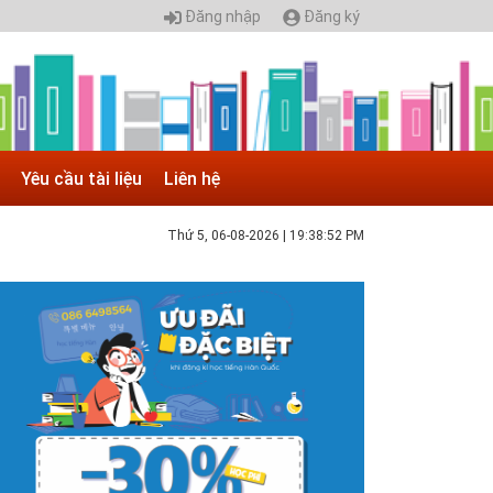
Đăng nhập
Đăng ký
Yêu cầu tài liệu
Liên hệ
Thứ 5, 06-08-2026
|
19:38:53 PM
 05.04.2025 | 17:16
uyển sinh 2025, Khoa kỹ thuật hạ tầng và môi
rường đô thị - Đại học Kiến trúc...
hông tin tuyển sinh đại học 2025 Khoa kỹ thuật hạ tầng và
ôi trường đô thị - Đại học Kiến trúc Hà Nội Tuyển sinh đại
ọc với 280 chỉ tiêu, thời gian đào tạo 4,5 năm
 05.04.2020 | 20:30
IAO LƯU TRỰC TUYẾN - TƯ VẤN TUYỂN SINH ĐẠI
ỌC CHÍNH QUY ĐẠI HỌC KIẾN TRÚC NĂM...