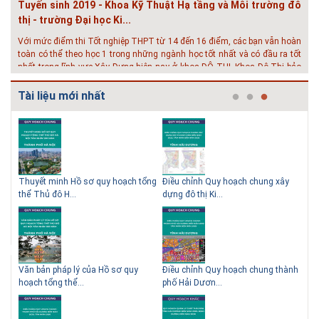
Tuyến sinh 2019 - Khoa Kỹ Thuật Hạ tầng và Môi trường đô
thị - trường Đại học Ki...
Với mức điểm thi Tốt nghiệp THPT từ 14 đến 16 điểm, các bạn vẫn hoàn
toàn có thể theo học 1 trong những ngành học tốt nhất và có đầu ra tốt
nhất trong lĩnh vực Xây Dựng hiện nay ở khoa ĐÔ THỊ. Khoa Đô Thị bảo
đảm 100% t...
Tài liệu mới nhất
# 26.06.2018 | 10:57
Hội thảo quốc tế ''Xây dựng đô thị thông minh – Hướng đến
phát triển bền vững” /...
Phát triển đô thị thông minh và bền vững đang là mục tiêu của rất nhiều
thành phố trên thế giới. Tại Việt Nam, đã có gần 20 tỉnh, thành phố trên
toàn quốc đang triển khai hoặc khởi động các đề án về đô thị thông
 QHC
Thuyết minh Hồ sơ quy hoạch tổng
Điều chỉnh Quy hoạch chung xây
Qu
minh. Vi...
thể Thủ đô H...
dựng đô thị Ki...
Nam
# 23.06.2018 | 15:37
Hội thảo về sàn bê tông chất lượng cao tại Hà Nội và TP Hồ
Chí Minh
Hội thảo “Sàn bê tông chất lượng cao – công nghệ mới nhất tại Châu Âu
ạch
Văn bản pháp lý của Hồ sơ quy
Điều chỉnh Quy hoạch chung thành
Qu
& Mỹ và các vấn đề áp dụng tại Việt Nam” được tổ chức bởi HOUSELINK
hoạch tổng thể...
phố Hải Dươn...
Kim
sẽ diễn ra vào 14h00 ngày 26/06/2018 tại Khách sạn Pan Pacific, Hà Nội
và ngày 28/...
# 04.03.2017 | 10:56