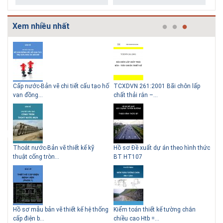
Xem nhiều nhất
g
Cấp nước-Bản vẽ chi tiết cấu tạo hố
TCXDVN 261:2001 Bãi chôn lấp
Bản
Lý do nên sử dụng gạch block
Thiết kế nhà siêu nhỏ độc đáo
van đồng...
chất thải rắn –...
D60
để xây nhà
Thoát nước-Bản vẽ thiết kế kỹ
Hồ sơ Đề xuất dự án theo hình thức
Gia
thuật cống tròn...
BT HT107
khe
Giải pháp xử lý thấm chân
tường
Hồ sơ mẫu bản vẽ thiết kế hệ thống
Kiểm toán thiết kế tường chắn
Bản
cấp điện b...
chiều cao Htb =...
đá 