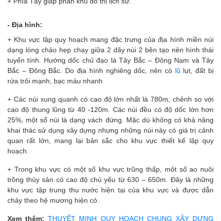
+ Phía Tây giáp phân khu đô thị lịch sử.
- Địa hình:
+ Khu vực lập quy hoạch mang đặc trưng của địa hình miền núi
dạng lòng chảo hẹp chạy giữa 2 dãy núi 2 bên tạo nên hình thái
tuyến tính. Hướng dốc chủ đạo là Tây Bắc – Đông Nam và Tây
Bắc – Đông Bắc. Do địa hình nghiêng dốc, nên có
lũ
lụt, đất bị
rửa trôi mạnh, bạc màu nhanh
+ Các núi xung quanh có cao độ lớn nhất là 780m, chênh so với
cao độ thung lũng từ 40 -120m. Các núi đều có độ dốc lớn hơn
25%, một số núi là dạng vách đứng. Mặc dù không có khả năng
khai thác sử dụng xây dựng nhưng những núi này có giá trị cảnh
quan rất lớn, mang lại bản sắc cho khu vực thiết kế lập quy
hoạch.
+ Trong khu vực có một số khu vực trũng thấp, môt số ao nuôi
trồng thủy sản có cao độ chủ yếu từ 630 – 650m. Đây là những
khu vực tập trung thu nước hiện tại của khu vực và được dẫn
chảy theo hệ mương hiện có.
Xem thêm:
THUYẾT MINH QUY HOẠCH CHUNG XÂY DỰNG