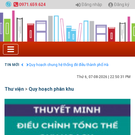
Đăng nhập
Đăng ký
0971.659.624
Tuyển sinh 2025, Khoa kỹ thuật hạ tầng và môi
trường đô thị - Đại học Kiến trúc Hà Nội
Chính sách thanh toán
Điều khoản dịch vụ
HƯỚNG DẪN THANH TOÁN VNPAY TRÊN WEBSITE
Tuyển sinh 2024, Khoa kỹ thuật hạ tầng và môi
trường đô thị - Đại học Kiến trúc Hà Nội
Quy hoạch chung hệ thống đê điều thành phố Hà
Nội
TIN MỚI
GIAO LƯU TRỰC TUYẾN - TƯ VẤN TUYỂN SINH ĐẠI
HỌC CHÍNH QUY ĐẠI HỌC KIẾN TRÚC NĂM 2020 -
SỐ 02
Thứ 6, 07-08-2026
|
22:50:33 PM
Nạp EP vào tài khoản bằng thẻ cào điện thoại
Thư viện
>
Quy hoạch phân khu