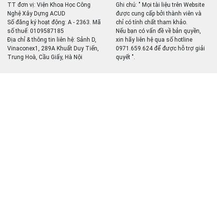
TT đơn vị: Viện Khoa Học Công
Ghi chú: " Mọi tài liệu trên Website
Nghệ Xây Dựng ACUD
được cung cấp bởi thành viên và
Số đăng ký hoạt động: A - 2363. Mã
chỉ có tính chất tham khảo.
số thuế: 0109587185
Nếu bạn có vấn đề về bản quyền,
Địa chỉ & thông tin liên hệ: Sảnh D,
xin hãy liên hệ qua số hotline
Vinaconex1, 289A Khuất Duy Tiến,
0971.659.624 để được hỗ trợ giải
Trung Hoà, Cầu Giấy, Hà Nội
quyết ".