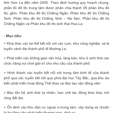
tỉnh Sơn La đến năm 2045. Theo định hướng quy hoạch chung,
phần lõi đô thị trung tâm được phân chia thành 05 phân khu đô
thị, gồm: Phân khu đô thị Chiềng Ngần; Phân khu đô thị Chiềng
Sinh; Phân khu đô thị Chiềng Sinh – Nà Sản; Phân khu đô thị
Chiềng Ngần và Phân khu đô thị sinh thái Hua La.
- Mục tiêu:
+ Khai thác các lợi thế kết nối với các cụm, khu công nghiệp; và là
tuyến vành đai thành phố đi Mường La.
+ Phát triển các không gian văn hóa, làng bản, khu ở sinh thái các
chức năng vui chơi giải trí cho nhu cầu của thành phố.
+ Hình thành các tuyến kết nối với trung tâm kinh tế của thành
phố qua các tuyến kết nối qua phía đại học Tây Bắc, qua khu dự
kiến phát triển hoạt động Thể thao và đào tạo vận động viên
+ Bảo tồn hệ sinh thái tự nhiên, hạn chế tác động khai thác mở
rộng đất đai.
+ Ổn định các khu dân cư ngoại vi trung tâm, xây dựng và chuẩn
bị hạ tầng cho phát triển thương mại, dịch vụ.