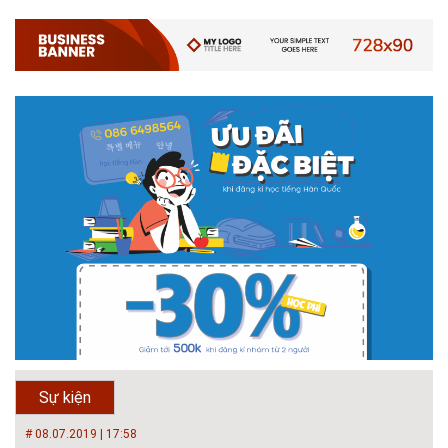
# 05.04.2025 | 17:16
Tuyển sinh 2025, Khoa kỹ thuật hạ tầng và môi trường đô thị
- Đại học Kiến trúc...
Thông tin tuyển sinh đại học 2025 Khoa kỹ thuật hạ tầng và môi trường
đô thị - Đại học Kiến trúc Hà Nội Tuyển sinh đại học với 280 chỉ tiêu, thời
gian đào tạo 4,5 năm
# 05.04.2020 | 20:30
GIAO LƯU TRỰC TUYẾN - TƯ VẤN TUYỂN SINH ĐẠI HỌC
CHÍNH QUY ĐẠI HỌC KIẾN TRÚC NĂM...
Năm nay, kỳ thi THPT quốc gia dự kiến diễn ra vào tháng 8. Trường Đại
học Kiến trúc Hà Nội chúc các bạn học sinh cuối cấp ôn thi thật tốt MỜI
QUÝ PHỤ HUYNH VÀ CÁC EM ĐÓN XEM GIAO LƯU TRỰC TUYẾN "TƯ
Sự kiện
VẤN TUYỂN SINH ĐẠI H...
# 08.07.2019 | 17:58