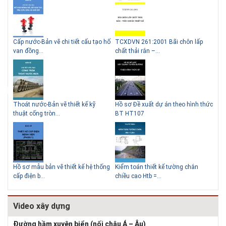
g
Cấp nước-Bản vẽ chi tiết cấu tạo hố
TCXDVN 261:2001 Bãi chôn lấp
Bản
van đồng...
chất thải rắn –...
D60
Thoát nước-Bản vẽ thiết kế kỹ
Hồ sơ Đề xuất dự án theo hình thức
Gia
thuật cống tròn...
BT HT107
khe
Hồ sơ mẫu bản vẽ thiết kế hệ thống
Kiểm toán thiết kế tường chắn
Bản
cấp điện b...
chiều cao Htb =...
đá 
Video xây dựng
Đường hầm xuyên biển (nối châu Á – Âu)