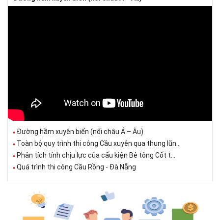
Đường hầm xuyên biển (nối châu Á – Âu)
Toàn bộ quy trình thi công Cầu xuyên qua thung lũn...
Phân tích tính chịu lực của cấu kiện Bê tông Cốt t...
Quá trình thi công Cầu Rồng - Đà Nẵng