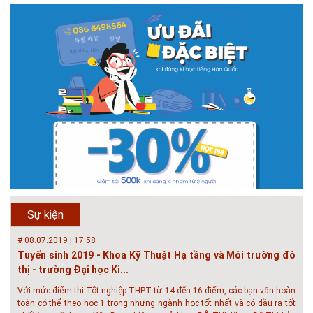
# 05.04.2025 | 17:16
Tuyển sinh 2025, Khoa kỹ thuật hạ tầng và môi trường đô thị
- Đại học Kiến trúc...
Thông tin tuyển sinh đại học 2025 Khoa kỹ thuật hạ tầng và môi trường
đô thị - Đại học Kiến trúc Hà Nội Tuyển sinh đại học với 280 chỉ tiêu, thời
gian đào tạo 4,5 năm
# 05.04.2020 | 20:30
GIAO LƯU TRỰC TUYẾN - TƯ VẤN TUYỂN SINH ĐẠI HỌC
CHÍNH QUY ĐẠI HỌC KIẾN TRÚC NĂM...
Năm nay, kỳ thi THPT quốc gia dự kiến diễn ra vào tháng 8. Trường Đại
học Kiến trúc Hà Nội chúc các bạn học sinh cuối cấp ôn thi thật tốt MỜI
QUÝ PHỤ HUYNH VÀ CÁC EM ĐÓN XEM GIAO LƯU TRỰC TUYẾN "TƯ
Sự kiện
VẤN TUYỂN SINH ĐẠI H...
# 08.07.2019 | 17:58
Tuyến sinh 2019 - Khoa Kỹ Thuật Hạ tầng và Môi trường đô
thị - trường Đại học Ki...
Với mức điểm thi Tốt nghiệp THPT từ 14 đến 16 điểm, các bạn vẫn hoàn
toàn có thể theo học 1 trong những ngành học tốt nhất và có đầu ra tốt