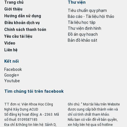
Thư viện
Trang chủ
Giới thiệu
Tiêu chuẩn quy phạm
Hướng dẫn sử dụng
Báo cáo - Tài liệu hội thảo
Tài liệu học tập
Điều khoản dịch vụ
Thư viện định hình
Chính sách thanh toán
Đồ án quy hoạch
Yêu cầu tài liệu
Bản đồ khảo sát
Video
Liên hệ
Kết nối
Facebook
Google+
Youtube
Tìm chúng tôi trên facebook
TT đơn vị: Viện Khoa Học Công
Ghi chú: " Mọi tài liệu trên Website
Nghệ Xây Dựng ACUD
được cung cấp bởi thành viên và
Số đăng ký hoạt động: A - 2363. Mã
chỉ có tính chất tham khảo.
số thuế: 0109587185
Nếu bạn có vấn đề về bản quyền,
Địa chỉ & thông tin liên hệ: Sảnh D,
xin hãy liên hệ qua số hotline