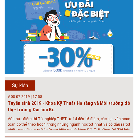
# 05.04.2025 | 17:16
Tuyển sinh 2025, Khoa kỹ thuật hạ tầng và môi trường đô thị
- Đại học Kiến trúc...
Thông tin tuyển sinh đại học 2025 Khoa kỹ thuật hạ tầng và môi trường
đô thị - Đại học Kiến trúc Hà Nội Tuyển sinh đại học với 280 chỉ tiêu, thời
gian đào tạo 4,5 năm
# 05.04.2020 | 20:30
GIAO LƯU TRỰC TUYẾN - TƯ VẤN TUYỂN SINH ĐẠI HỌC
CHÍNH QUY ĐẠI HỌC KIẾN TRÚC NĂM...
Năm nay, kỳ thi THPT quốc gia dự kiến diễn ra vào tháng 8. Trường Đại
học Kiến trúc Hà Nội chúc các bạn học sinh cuối cấp ôn thi thật tốt MỜI
QUÝ PHỤ HUYNH VÀ CÁC EM ĐÓN XEM GIAO LƯU TRỰC TUYẾN "TƯ
Sự kiện
VẤN TUYỂN SINH ĐẠI H...
# 08.07.2019 | 17:58
Tuyến sinh 2019 - Khoa Kỹ Thuật Hạ tầng và Môi trường đô
thị - trường Đại học Ki...
Với mức điểm thi Tốt nghiệp THPT từ 14 đến 16 điểm, các bạn vẫn hoàn
toàn có thể theo học 1 trong những ngành học tốt nhất và có đầu ra tốt
nhất trong lĩnh vực Xây Dựng hiện nay ở khoa ĐÔ THỊ. Khoa Đô Thị bảo
đảm 100% t...