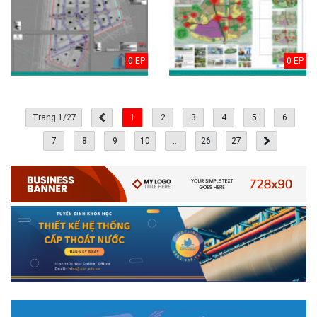
0 EP
0 EP
Trang 1/27
1
2
3
4
5
6
7
8
9
10
...
26
27