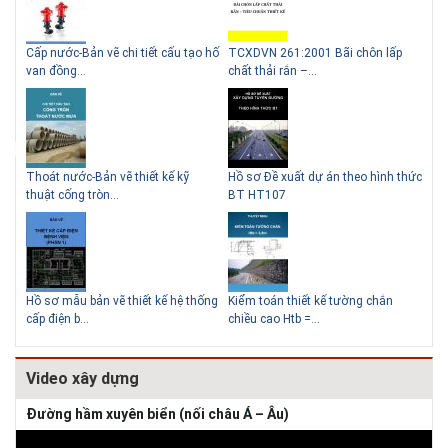
g
Cấp nước-Bản vẽ chi tiết cấu tạo hố
TCXDVN 261:2001 Bãi chôn lấp
Bản
Lý do nê
van đồng...
chất thải rắn –...
D60
để xây n
Thoát nước-Bản vẽ thiết kế kỹ
Hồ sơ Đề xuất dự án theo hình thức
Gia
thuật cống tròn...
BT HT107
khe
Hồ sơ mẫu bản vẽ thiết kế hệ thống
Kiểm toán thiết kế tường chắn
Bản
cấp điện b...
chiều cao Htb =...
đá 
Video xây dựng
Đường hầm xuyên biển (nối châu Á – Âu)