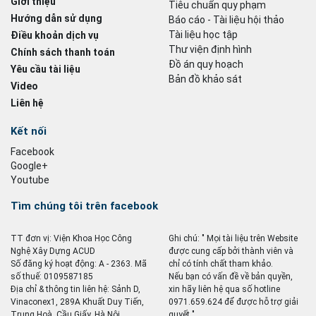
Giới thiệu
Tiêu chuẩn quy phạm
Hướng dẫn sử dụng
Báo cáo - Tài liệu hội thảo
Tài liệu học tập
Điều khoản dịch vụ
Thư viện định hình
Chính sách thanh toán
Đồ án quy hoạch
Yêu cầu tài liệu
Bản đồ khảo sát
Video
Liên hệ
Kết nối
Facebook
Google+
Youtube
Tìm chúng tôi trên facebook
TT đơn vị: Viện Khoa Học Công
Ghi chú: " Mọi tài liệu trên Website
Nghệ Xây Dựng ACUD
được cung cấp bởi thành viên và
Số đăng ký hoạt động: A - 2363. Mã
chỉ có tính chất tham khảo.
số thuế: 0109587185
Nếu bạn có vấn đề về bản quyền,
Địa chỉ & thông tin liên hệ: Sảnh D,
xin hãy liên hệ qua số hotline
Vinaconex1, 289A Khuất Duy Tiến,
0971.659.624 để được hỗ trợ giải
Trung Hoà, Cầu Giấy, Hà Nội
quyết ".