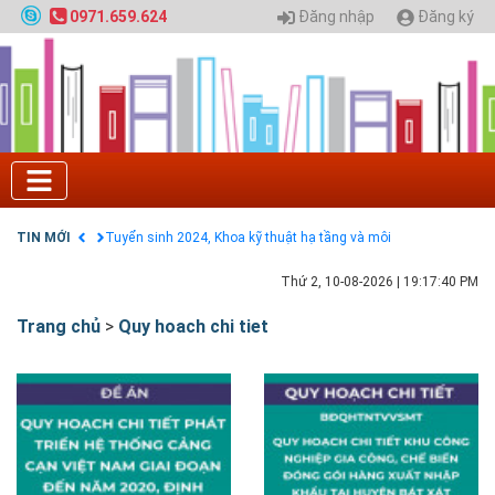
Đăng nhập
Đăng ký
0971.659.624
Tuyển sinh 2025, Khoa kỹ thuật hạ tầng và môi
trường đô thị - Đại học Kiến trúc Hà Nội
Chính sách thanh toán
Điều khoản dịch vụ
HƯỚNG DẪN THANH TOÁN VNPAY TRÊN WEBSITE
Tuyển sinh 2024, Khoa kỹ thuật hạ tầng và môi
trường đô thị - Đại học Kiến trúc Hà Nội
TIN MỚI
Quy hoạch chung hệ thống đê điều thành phố Hà
Nội
GIAO LƯU TRỰC TUYẾN - TƯ VẤN TUYỂN SINH ĐẠI
Thứ 2, 10-08-2026
|
19:17:41 PM
HỌC CHÍNH QUY ĐẠI HỌC KIẾN TRÚC NĂM 2020 -
SỐ 02
Trang chủ
>
Quy hoach chi tiet
Nạp EP vào tài khoản bằng thẻ cào điện thoại