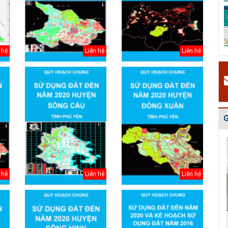
v
Quy hoạch tổng
Điều chỉnh quy
Bản vẽ Hồ sơ
H
thể phát triển
hoạch chung xây
quy hoạch tổng
t
mạng lưới cấp
dựng thị xã Ch...
thể Thủ đô Hà
t
n...
Nội...
2
 hệ
Liên hệ
Liên hệ
#
Đ
g
N
h
G
 hệ
Liên hệ
Liên hệ