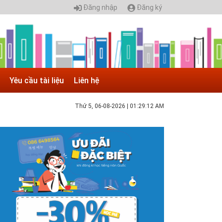
Đăng nhập
Đăng ký
Yêu cầu tài liệu
Liên hệ
Thứ 5, 06-08-2026
|
01:29:13 AM
 05.04.2025 | 17:16
uyển sinh 2025, Khoa kỹ thuật hạ tầng và môi
rường đô thị - Đại học Kiến trúc...
hông tin tuyển sinh đại học 2025 Khoa kỹ thuật hạ tầng và
ôi trường đô thị - Đại học Kiến trúc Hà Nội Tuyển sinh đại
ọc với 280 chỉ tiêu, thời gian đào tạo 4,5 năm
 05.04.2020 | 20:30
IAO LƯU TRỰC TUYẾN - TƯ VẤN TUYỂN SINH ĐẠI
ỌC CHÍNH QUY ĐẠI HỌC KIẾN TRÚC NĂM...