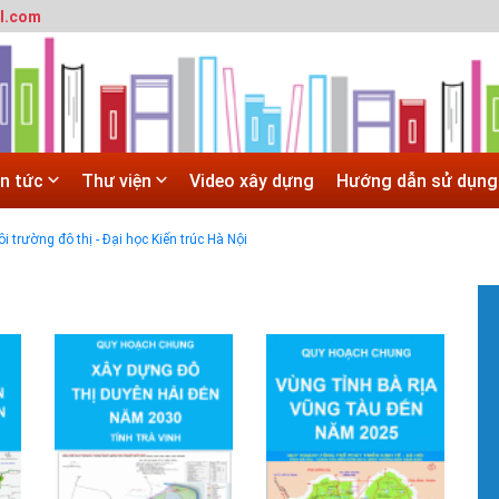
l.com
 trường đô thị - Đại học Kiến trúc Hà Nội
in tức
Thư viện
Video xây dựng
Hướng dẫn sử dụng
SITE
 trường đô thị - Đại học Kiến trúc Hà Nội
Hà Nội
 ĐẠI HỌC CHÍNH QUY ĐẠI HỌC KIẾN TRÚC NĂM 2020 - SỐ 02
#
T
t
T
m
h
#
G
H