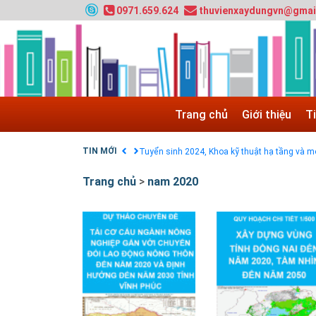
0971.659.624
thuvienxaydungvn@gmai
Tuyển sinh 2025, Khoa kỹ thuật hạ tầng và môi
Chính sách thanh toán
Điều khoản dịch vụ
Trang chủ
Giới thiệu
T
HƯỚNG DẪN THANH TOÁN VNPAY TRÊN WEB
Tuyển sinh 2024, Khoa kỹ thuật hạ tầng và môi
TIN MỚI
Quy hoạch chung hệ thống đê điều thành phố 
GIAO LƯU TRỰC TUYẾN - TƯ VẤN TUYỂN SINH
Trang chủ
>
nam 2020
Nạp EP vào tài khoản bằng thẻ cào điện thoại