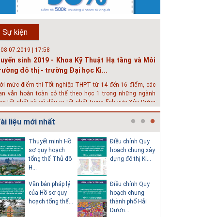
ăm nay, kỳ thi THPT quốc gia dự kiến diễn ra vào tháng 8.
rường Đại học Kiến trúc Hà Nội chúc các bạn học sinh cuối
ấp ôn thi thật tốt MỜI QUÝ PHỤ HUYNH VÀ CÁC EM ĐÓN
Sự kiện
EM GIAO LƯU TRỰC TUYẾN "TƯ VẤN TUYỂN SINH ĐẠI H...
 08.07.2019 | 17:58
uyến sinh 2019 - Khoa Kỹ Thuật Hạ tầng và Môi
rường đô thị - trường Đại học Ki...
ới mức điểm thi Tốt nghiệp THPT từ 14 đến 16 điểm, các
ạn vẫn hoàn toàn có thể theo học 1 trong những ngành
ọc tốt nhất và có đầu ra tốt nhất trong lĩnh vực Xây Dựng
iện nay ở khoa ĐÔ THỊ. Khoa Đô Thị bảo đảm 100% t...
ài liệu mới nhất
 26.06.2018 | 10:57
ội thảo quốc tế ''Xây dựng đô thị thông minh –
Thuyết minh Hồ
Điều chỉnh Quy
Quy hoạc
ướng đến phát triển bền vững” /...
sơ quy hoạch
hoạch chung xây
dựng vùn
tổng thể Thủ đô
dựng đô thị Ki...
huyện Na
hát triển đô thị thông minh và bền vững đang là mục tiêu
H...
đến nă...
ủa rất nhiều thành phố trên thế giới. Tại Việt Nam, đã có
ần 20 tỉnh, thành phố trên toàn quốc đang triển khai hoặc
Văn bản pháp lý
Điều chỉnh Quy
Quy hoạc
hởi động các đề án về đô thị thông minh. Vi...
của Hồ sơ quy
hoạch chung
dựng vùn
 23.06.2018 | 15:37
hoạch tổng thể...
thành phố Hải
huyện Ki
ội thảo về sàn bê tông chất lượng cao tại Hà Nội
Dươn...
Thành đến