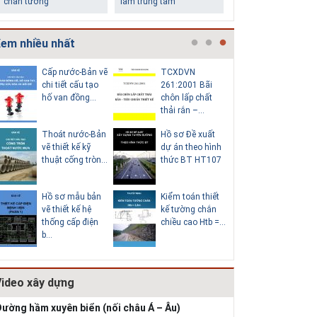
chân tường
làm trung tâm
em nhiều nhất
Cấp nước-Bản vẽ
TCXDVN
Bản vẽ chi
chi tiết cấu tạo
261:2001 Bãi
cấu tạo đ
hố van đồng...
chôn lấp chất
tròn D600
thải rắn –...
Thoát nước-Bản
Hồ sơ Đề xuất
Giao thô
Những ngôi nhà một
Lý do nên sử dụng gạch
vẽ thiết kế kỹ
dự án theo hình
vẽ chi tiế
tầng ít tiền vẫn đẹp
block để xây nhà
thuật cống tròn...
thức BT HT107
tạo khe co
Hồ sơ mẫu bản
Kiểm toán thiết
Bản vẽ chi
vẽ thiết kế hệ
kế tường chắn
cấu tạo 
thống cấp điện
chiều cao Htb =...
chắn đá 
b...
HT1...
Video xây dựng
Thiết kế nhà siêu nhỏ
độc đáo
ường hầm xuyên biển (nối châu Á – Âu)