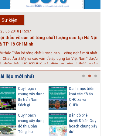
hát triển đô thị thông minh và bền vững đang là mục tiêu
ủa rất nhiều thành phố trên thế giới. Tại Việt Nam, đã có
ần 20 tỉnh, thành phố trên toàn quốc đang triển khai hoặc
Sự kiện
hởi động các đề án về đô thị thông minh. Vi...
 23.06.2018 | 15:37
ội thảo về sàn bê tông chất lượng cao tại Hà Nội
à TP Hồ Chí Minh
ội thảo “Sàn bê tông chất lượng cao – công nghệ mới nhất
ại Châu Âu & Mỹ và các vấn đề áp dụng tại Việt Nam” được
ổ chức bởi HOUSELINK sẽ diễn ra vào 14h00 ngày
6/06/2018 tại Khách sạn Pan Pacific, Hà Nội và ngày 28/...
ài liệu mới nhất
 04.03.2017 | 10:56
ộc đáo 3 địa danh thu nhỏ trong một homestay
Quy hoạch
Danh mục triển
Thuyết m
iữa lòng Hà Nội
chung xây dựng
khai các đồ án
sơ quy h
thị trấn Nam
QHC xã và
tổng thể
goài các khách sạn và nhà nghỉ, nhiều du khách có xu
Sách gi...
QHPK...
H...
ướng tìm đến các homestay cho kỳ nghỉ của mình.
Quy hoạch
Bản đồ phê
Văn bản p
chung xây dựng
duyệt Đồ án Quy
của Hồ s
đô thị Đoàn
hoạch chung xây
hoạch tổn
Tùng, hu...
dự...