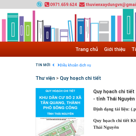
0971.659.624
thuvienxaydungvn@gmai
HƯỚNG DẪN THANH TOÁN VNPAY TRÊN WEB
Tuyển sinh 2024, Khoa kỹ thuật hạ tầng và môi
Quy hoạch chung hệ thống đê điều thành phố 
GIAO LƯU TRỰC TUYẾN - TƯ VẤN TUYỂN SINH
Nạp EP vào tài khoản bằng thẻ cào điện thoại
Trang chủ
Giới thiệu
T
Tuyển sinh 2025, Khoa kỹ thuật hạ tầng và môi
Chính sách thanh toán
TIN MỚI
Điều khoản dịch vụ
Thư viện
>
Quy hoạch chi tiết
Quy họach chi tiế
- tỉnh Thái Nguyên
Định dạng tài liệu: (.p
Quy họach chi tiết K
Thái Nguyên