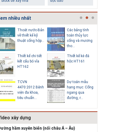
chân tường
làm trung tâm
em nhiều nhất
Thoát nước-Bản
Các bảng tính
Cấp nước
vẽ thiết kế kỹ
toán thủy lực
chi tiết c
thuật cống hộp...
cống và mương
hố van đồ
tho...
Thiết kế chi tiết
Thiết kế kè đá
Thoát nư
Những ngôi nhà một
Lý do nên sử dụng gạch
kết cấu bó vỉa
hộc HT161
vẽ thiết k
tầng ít tiền vẫn đẹp
block để xây nhà
HT162
thuật cống
TCVN
Dự toán mẫu
Hồ sơ mẫ
4470:2012 Bệnh
hạng mục: Cống
vẽ thiết k
viện đa khoa,
ngang qua
thống cấp
tiêu chuẩn...
đường, r...
b...
Video xây dựng
Thiết kế nhà siêu nhỏ
độc đáo
ường hầm xuyên biển (nối châu Á – Âu)