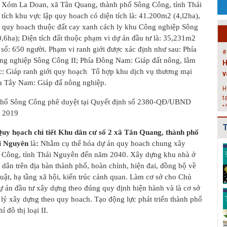
: Xóm La Doan, xã Tân Quang, thành phố Sông Công, tỉnh Thái
P
ích khu vực lập quy hoach có diện tích là: 41.200m2 (4,l2ha),
c
ất quy hoach thuộc đất cay xanh cách ly khu Công nghiệp Sông
g
0,6ha); Diện tích đất thuộc phạm vi dự án đầu tư là: 35,231m2
k
số: 650 người. Phạm vi ranh giới được xác định như sau: Phía
#
ng nghiệp Sông Công II; Phía Đông Nam: Giáp đất nông, lâm
H
c: Giáp ranh giới quy hoạch Tổ hợp khu dịch vụ thương mại
v
a Tây Nam: Giáp đấ nông nghiệp.
H
t
hố Sông Công phê duyệt tại Quyết định số 2380-QĐ/UBND
t
m 2019
2
T
#
uy họach chi tiết Khu dân cư số 2 xã Tân Quang, thành phố
Đ
ái Nguyên
là
:
Nhằm
cụ thể hóa dự án quy hoach chung xây
Điều chỉnh Quy
Quy hoạch xây
Quy hoạch xây
g
Công, tỉnh Thái Nguyên đến năm 2040. Xây dựng khu nhà ở
hoạch chung xây
dựng vùng
dựng vùng
dân trên địa bàn thành phố, hoàn chỉnh, hiện đai, đồng bộ về
dựng đô thị Ki...
huyện Nam Sách
huyện Cẩm
N
đến nă...
Giàng đến n...
h
uật, hạ tầng xã hội, kiến trúc cảnh quan. Làm cơ sở cho Chủ
Dự án đầu tư xây dựng theo đúng quy định hiện hành và là cơ sở
Điều chỉnh Quy
Quy hoạch xây
Quy hoạch
 lý xây dựng theo quy hoach. Tạo động lực phát triển thành phố
hoạch chung
dựng vùng
chung xây dựng
 đô thị loại II.
thành phố Hải
huyện Kim
đô thị Bình
Dươn...
Thành đến n...
Giang, t...