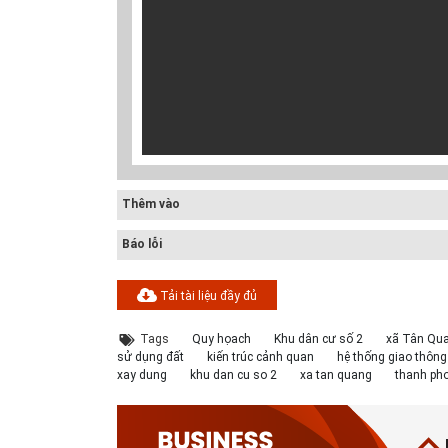
Thêm vào
Báo lỗi
Tải tài liệu đầy đủ
Tags
Quy họach
Khu dân cư số 2
xã Tân Qu
sử dụng đất
kiến trúc cảnh quan
hệ thống giao thông
xay dung
khu dan cu so 2
xa tan quang
thanh ph