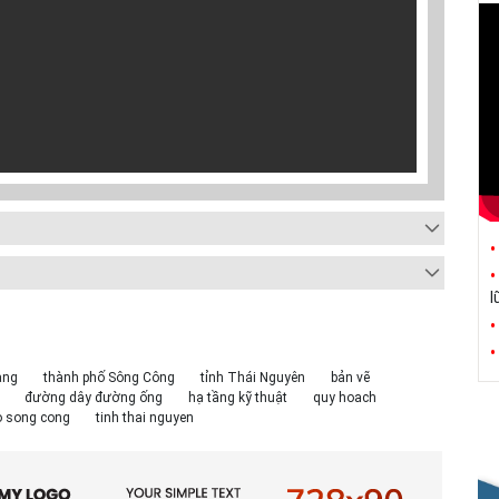
l
ang
thành phố Sông Công
tỉnh Thái Nguyên
bản vẽ
đường dây đường ống
hạ tầng kỹ thuật
quy hoach
o song cong
tinh thai nguyen