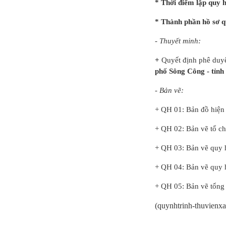
* Thời điểm lập quy
Điều chỉnh quy
hoạch chung
* Thành phần hồ sơ 
thành phố Hải
Dươn...
- Thuyết minh:
+
Quyết định phê duy
phố Sông Công - tỉnh
- Bản vẽ:
+ QH 01: Bản đồ hiện 
+ QH 02: Bản vẽ tổ ch
+ QH 03: Bản vẽ quy 
+ QH 04: Bản vẽ quy 
+ QH 05: Bản vẽ tổng
(
quynhtrinh-thuvienx