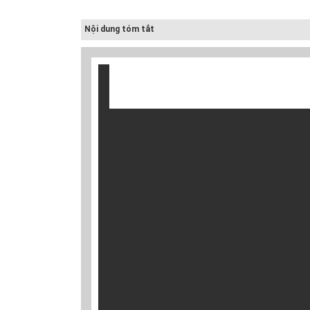
Nội dung tóm tắt
Cấp nước-Bản vẽ
chi tiết cấu tạo
hố van đồng...
Thoát nước-Bản
vẽ thiết kế kỹ
thuật cống tròn...
Hồ sơ mẫu bản
vẽ thiết kế hệ
thống cấp điện
b...