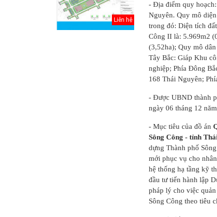
- Địa điểm quy hoạch
Nguyên. Quy mô diện t
Liên hệ
trong đó: Diện tích đ
Công II là: 5.969m2 (
(3,52ha); Quy mô dân 
Tây Bắc: Giáp Khu cô
nghiệp; Phía Đông Bắ
168 Thái Nguyên; Phí
- Được UBND thành p
ngày 06 tháng 12 nă
- Mục tiêu của đồ án
Q
Sông Công - tỉnh Th
Thuyết minh Hồ
dựng Thành phố Sông 
sơ quy hoạch
mới phục vụ cho nhân 
tổng thể Thủ đô
H...
hệ thống hạ tầng kỹ th
đầu tư tiến hành lập 
Văn bản pháp lý
pháp lý cho việc quản
của Hồ sơ quy
Sông Công theo tiêu chí
hoạch tổng thể...