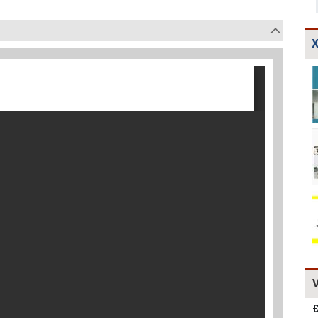
X
TCXDVN
Bản vẽ chi tiết
Bản vẽ chi tiết
261:2001 Bãi
cấu tạo đế cống
các dạng gia cố
chôn lấp chất
tròn D600,D80...
mái ta luy HT...
thải rắn –...
Hồ sơ Đề xuất
Giao thông-Bản
Thuyết minh và
dự án theo hình
vẽ chi tiết cấu
Bảng tính toán
thức BT HT107
tạo khe co, kh...
đánh giá hiệu q...
Kiểm toán thiết
Bản vẽ chi tiết
Mẫu hồ sơ Báo
kế tường chắn
cấu tạo tường
cáo nghiên cứu
chiều cao Htb =...
chắn đá hộc
khả thi (lập dự...
HT1...
Đ