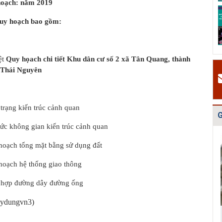
 hoạch: năm 2019
Quy hoạch quản
Quy hoạch xây
Quy hoạch tổng
lý chất thải rắn
dựng vùng
thể phát triển
quy hoạch bao gồm:
tỉnh Hải Dươn...
huyện Gia Lộc
mạng lưới cấp
n...
ệt
Quy họach chi tiết Khu dân cư số 2 xã Tân Quang, thành
 Thái Nguyên
trạng kiến trúc cảnh quan
G
ức không gian kiến trúc cảnh quan
hoạch tổng mặt bằng sử dụng đất
hoạch hệ thống giao thông
 hợp đường dây đường ống
aydungvn3)