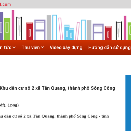
l.com
T
m
SITE
h
 trường đô thị - Đại học Kiến trúc Hà Nội
#
Hà Nội
G
 ĐẠI HỌC CHÍNH QUY ĐẠI HỌC KIẾN TRÚC NĂM 2020 - SỐ 02
H
in tức
Thư viện
Video xây dựng
Hướng dẫn sử dụng
N
 trường đô thị - Đại học Kiến trúc Hà Nội
T
c
X
#
T
t
t Khu dân cư số 2 xã Tân Quang, thành phố Sông Công
V
b
h
df)
, (.png)
h
hu dân cư số 2 xã Tân Quang, thành phố Sông Công - tỉnh
#
H
H