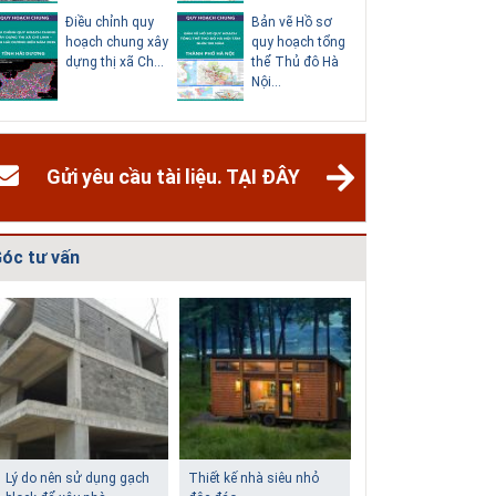
Điều chỉnh quy
Bản vẽ Hồ sơ
Điều chỉn
hoạch chung xây
quy hoạch tổng
hoạch ch
dựng thị xã Ch...
thể Thủ đô Hà
thành phố
Nội...
Dươn...
Gửi yêu cầu tài liệu. TẠI ĐÂY
óc tư vấn
Giải pháp xử lý thấm
Biệt thự phố có bể bơi