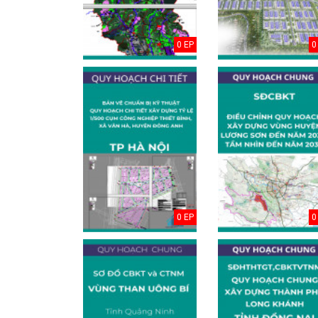
0 EP
0
inh Hồ
Điều chỉnh Quy
Quy hoạch xây
0 EP
0
oạch
hoạch chung xây
dựng vùng
 Thủ đô
dựng đô thị Ki...
huyện Nam Sách
đến nă...
háp lý
Điều chỉnh Quy
Quy hoạch xây
ơ quy
hoạch chung
dựng vùng
g thể...
thành phố Hải
huyện Kim
Dươn...
Thành đến n...