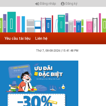
Đăng nhập
Đăng ký
Yêu cầu tài liệu
Liên hệ
Thứ 7, 08-08-2026
|
15:41:49 PM
 05.04.2025 | 17:16
uyển sinh 2025, Khoa kỹ thuật hạ tầng và môi
rường đô thị - Đại học Kiến trúc...
hông tin tuyển sinh đại học 2025 Khoa kỹ thuật hạ tầng và
ôi trường đô thị - Đại học Kiến trúc Hà Nội Tuyển sinh đại
ọc với 280 chỉ tiêu, thời gian đào tạo 4,5 năm
 05.04.2020 | 20:30
IAO LƯU TRỰC TUYẾN - TƯ VẤN TUYỂN SINH ĐẠI
ỌC CHÍNH QUY ĐẠI HỌC KIẾN TRÚC NĂM...