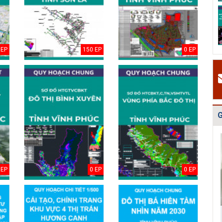
v
Quy hoạch tổng
Điều chỉnh quy
Bản vẽ Hồ sơ
H
thể phát triển
hoạch chung xây
quy hoạch tổng
t
mạng lưới cấp
dựng thị xã Ch...
thể Thủ đô Hà
t
n...
Nội...
2
 EP
150 EP
0 EP
#
Đ
g
N
h
G
 EP
0 EP
0 EP