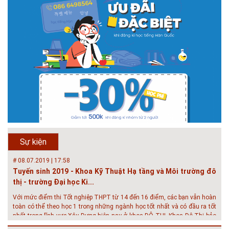
# 05.04.2025 | 17:16
Tuyển sinh 2025, Khoa kỹ thuật hạ tầng và môi trường đô thị
- Đại học Kiến trúc...
Thông tin tuyển sinh đại học 2025 Khoa kỹ thuật hạ tầng và môi trường
đô thị - Đại học Kiến trúc Hà Nội Tuyển sinh đại học với 280 chỉ tiêu, thời
gian đào tạo 4,5 năm
# 05.04.2020 | 20:30
GIAO LƯU TRỰC TUYẾN - TƯ VẤN TUYỂN SINH ĐẠI HỌC
CHÍNH QUY ĐẠI HỌC KIẾN TRÚC NĂM...
Năm nay, kỳ thi THPT quốc gia dự kiến diễn ra vào tháng 8. Trường Đại
học Kiến trúc Hà Nội chúc các bạn học sinh cuối cấp ôn thi thật tốt MỜI
QUÝ PHỤ HUYNH VÀ CÁC EM ĐÓN XEM GIAO LƯU TRỰC TUYẾN "TƯ
Sự kiện
VẤN TUYỂN SINH ĐẠI H...
# 08.07.2019 | 17:58
Tuyến sinh 2019 - Khoa Kỹ Thuật Hạ tầng và Môi trường đô
thị - trường Đại học Ki...
Với mức điểm thi Tốt nghiệp THPT từ 14 đến 16 điểm, các bạn vẫn hoàn
toàn có thể theo học 1 trong những ngành học tốt nhất và có đầu ra tốt
nhất trong lĩnh vực Xây Dựng hiện nay ở khoa ĐÔ THỊ. Khoa Đô Thị bảo
đảm 100% t...