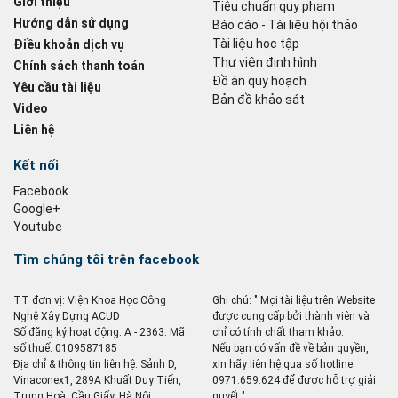
Giới thiệu
Tiêu chuẩn quy phạm
Hướng dẫn sử dụng
Báo cáo - Tài liệu hội thảo
Tài liệu học tập
Điều khoản dịch vụ
Thư viện định hình
Chính sách thanh toán
Đồ án quy hoạch
Yêu cầu tài liệu
Bản đồ khảo sát
Video
Liên hệ
Kết nối
Facebook
Google+
Youtube
Tìm chúng tôi trên facebook
TT đơn vị: Viện Khoa Học Công
Ghi chú: " Mọi tài liệu trên Website
Nghệ Xây Dựng ACUD
được cung cấp bởi thành viên và
Số đăng ký hoạt động: A - 2363. Mã
chỉ có tính chất tham khảo.
số thuế: 0109587185
Nếu bạn có vấn đề về bản quyền,
Địa chỉ & thông tin liên hệ: Sảnh D,
xin hãy liên hệ qua số hotline
Vinaconex1, 289A Khuất Duy Tiến,
0971.659.624 để được hỗ trợ giải
Trung Hoà, Cầu Giấy, Hà Nội
quyết ".