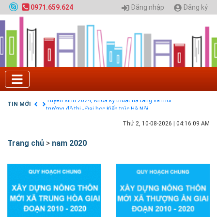
Đăng nhập
Đăng ký
0971.659.624
Tuyển sinh 2025, Khoa kỹ thuật hạ tầng và môi
trường đô thị - Đại học Kiến trúc Hà Nội
Chính sách thanh toán
Điều khoản dịch vụ
HƯỚNG DẪN THANH TOÁN VNPAY TRÊN WEBSITE
Tuyển sinh 2024, Khoa kỹ thuật hạ tầng và môi
trường đô thị - Đại học Kiến trúc Hà Nội
TIN MỚI
Quy hoạch chung hệ thống đê điều thành phố Hà
Nội
GIAO LƯU TRỰC TUYẾN - TƯ VẤN TUYỂN SINH ĐẠI
Thứ 2, 10-08-2026
|
04:16:10 AM
HỌC CHÍNH QUY ĐẠI HỌC KIẾN TRÚC NĂM 2020 -
SỐ 02
Trang chủ
>
nam 2020
Nạp EP vào tài khoản bằng thẻ cào điện thoại