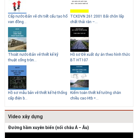
g
Cấp nước-Bản vẽ chi tiết cấu tạo hố
TCXDVN 261:2001 Bãi chôn lấp
Bản
Lý do nên sử dụng gạch block
Thiết kế nhà siêu nhỏ độc
van đồng...
chất thải rắn –...
D60
để xây nhà
Thoát nước-Bản vẽ thiết kế kỹ
Hồ sơ Đề xuất dự án theo hình thức
Gia
thuật cống tròn...
BT HT107
khe
Giải pháp xử lý thấm chân
tường
Hồ sơ mẫu bản vẽ thiết kế hệ thống
Kiểm toán thiết kế tường chắn
Bản
cấp điện b...
chiều cao Htb =...
đá 
Video xây dựng
Đường hầm xuyên biển (nối châu Á – Âu)