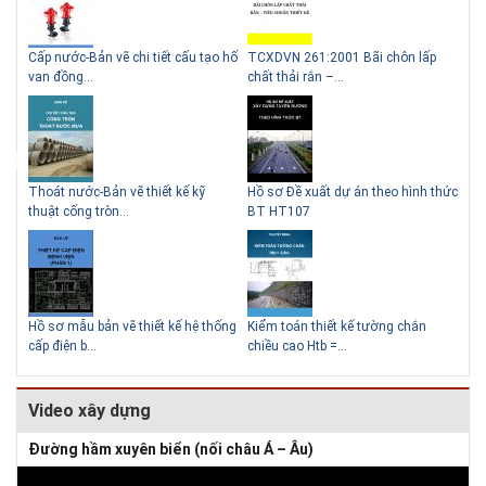
g
Cấp nước-Bản vẽ chi tiết cấu tạo hố
TCXDVN 261:2001 Bãi chôn lấp
Bản
Lý do nên sử dụng gạch block
Thiết kế nhà siêu nhỏ độc đáo
van đồng...
chất thải rắn –...
D60
để xây nhà
Thoát nước-Bản vẽ thiết kế kỹ
Hồ sơ Đề xuất dự án theo hình thức
Gia
thuật cống tròn...
BT HT107
khe
Giải pháp xử lý thấm chân
tường
Hồ sơ mẫu bản vẽ thiết kế hệ thống
Kiểm toán thiết kế tường chắn
Bản
cấp điện b...
chiều cao Htb =...
đá 
Video xây dựng
Đường hầm xuyên biển (nối châu Á – Âu)