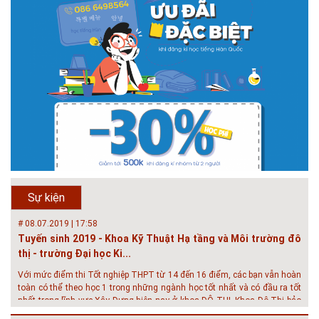
# 05.04.2025 | 17:16
Tuyển sinh 2025, Khoa kỹ thuật hạ tầng và môi trường đô thị
- Đại học Kiến trúc...
Thông tin tuyển sinh đại học 2025 Khoa kỹ thuật hạ tầng và môi trường
đô thị - Đại học Kiến trúc Hà Nội Tuyển sinh đại học với 280 chỉ tiêu, thời
gian đào tạo 4,5 năm
# 05.04.2020 | 20:30
GIAO LƯU TRỰC TUYẾN - TƯ VẤN TUYỂN SINH ĐẠI HỌC
CHÍNH QUY ĐẠI HỌC KIẾN TRÚC NĂM...
Năm nay, kỳ thi THPT quốc gia dự kiến diễn ra vào tháng 8. Trường Đại
học Kiến trúc Hà Nội chúc các bạn học sinh cuối cấp ôn thi thật tốt MỜI
QUÝ PHỤ HUYNH VÀ CÁC EM ĐÓN XEM GIAO LƯU TRỰC TUYẾN "TƯ
Sự kiện
VẤN TUYỂN SINH ĐẠI H...
# 08.07.2019 | 17:58
Tuyến sinh 2019 - Khoa Kỹ Thuật Hạ tầng và Môi trường đô
thị - trường Đại học Ki...
Với mức điểm thi Tốt nghiệp THPT từ 14 đến 16 điểm, các bạn vẫn hoàn
toàn có thể theo học 1 trong những ngành học tốt nhất và có đầu ra tốt
nhất trong lĩnh vực Xây Dựng hiện nay ở khoa ĐÔ THỊ. Khoa Đô Thị bảo
đảm 100% t...