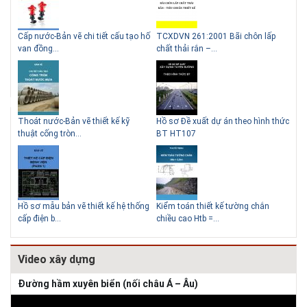
g
Cấp nước-Bản vẽ chi tiết cấu tạo hố
TCXDVN 261:2001 Bãi chôn lấp
Bản
Lý do
van đồng...
chất thải rắn –...
D60
để xâ
Thoát nước-Bản vẽ thiết kế kỹ
Hồ sơ Đề xuất dự án theo hình thức
Gia
thuật cống tròn...
BT HT107
khe
Hồ sơ mẫu bản vẽ thiết kế hệ thống
Kiểm toán thiết kế tường chắn
Bản
cấp điện b...
chiều cao Htb =...
đá 
Video xây dựng
Đường hầm xuyên biển (nối châu Á – Âu)