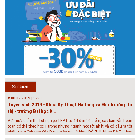
# 05.04.2025 | 17:16
Tuyển sinh 2025, Khoa kỹ thuật hạ tầng và môi trường đô thị
- Đại học Kiến trúc...
Thông tin tuyển sinh đại học 2025 Khoa kỹ thuật hạ tầng và môi trường
đô thị - Đại học Kiến trúc Hà Nội Tuyển sinh đại học với 280 chỉ tiêu, thời
gian đào tạo 4,5 năm
# 05.04.2020 | 20:30
GIAO LƯU TRỰC TUYẾN - TƯ VẤN TUYỂN SINH ĐẠI HỌC
CHÍNH QUY ĐẠI HỌC KIẾN TRÚC NĂM...
Năm nay, kỳ thi THPT quốc gia dự kiến diễn ra vào tháng 8. Trường Đại
học Kiến trúc Hà Nội chúc các bạn học sinh cuối cấp ôn thi thật tốt MỜI
QUÝ PHỤ HUYNH VÀ CÁC EM ĐÓN XEM GIAO LƯU TRỰC TUYẾN "TƯ
Sự kiện
VẤN TUYỂN SINH ĐẠI H...
# 08.07.2019 | 17:58
Tuyến sinh 2019 - Khoa Kỹ Thuật Hạ tầng và Môi trường đô
thị - trường Đại học Ki...
Với mức điểm thi Tốt nghiệp THPT từ 14 đến 16 điểm, các bạn vẫn hoàn
toàn có thể theo học 1 trong những ngành học tốt nhất và có đầu ra tốt
nhất trong lĩnh vực Xây Dựng hiện nay ở khoa ĐÔ THỊ. Khoa Đô Thị bảo
đảm 100% t...