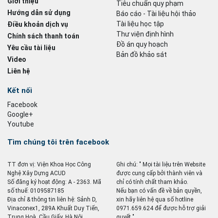
Giới thiệu
Tiêu chuẩn quy phạm
Hướng dẫn sử dụng
Báo cáo - Tài liệu hội thảo
Tài liệu học tập
Điều khoản dịch vụ
Thư viện định hình
Chính sách thanh toán
Đồ án quy hoạch
Yêu cầu tài liệu
Bản đồ khảo sát
Video
Liên hệ
Kết nối
Facebook
Google+
Youtube
Tìm chúng tôi trên facebook
TT đơn vị: Viện Khoa Học Công
Ghi chú: " Mọi tài liệu trên Website
Nghệ Xây Dựng ACUD
được cung cấp bởi thành viên và
Số đăng ký hoạt động: A - 2363. Mã
chỉ có tính chất tham khảo.
số thuế: 0109587185
Nếu bạn có vấn đề về bản quyền,
Địa chỉ & thông tin liên hệ: Sảnh D,
xin hãy liên hệ qua số hotline
Vinaconex1, 289A Khuất Duy Tiến,
0971.659.624 để được hỗ trợ giải
Trung Hoà, Cầu Giấy, Hà Nội
quyết ".