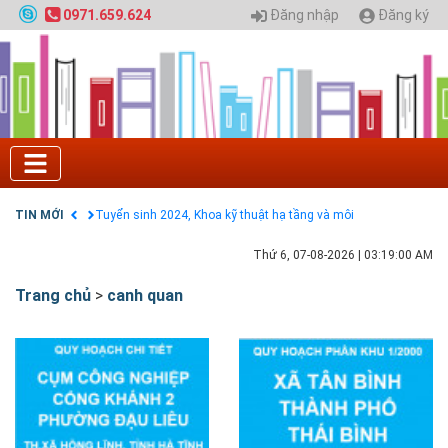
Đăng nhập
Đăng ký
0971.659.624
Tuyển sinh 2025, Khoa kỹ thuật hạ tầng và môi
trường đô thị - Đại học Kiến trúc Hà Nội
Chính sách thanh toán
Điều khoản dịch vụ
HƯỚNG DẪN THANH TOÁN VNPAY TRÊN WEBSITE
Tuyển sinh 2024, Khoa kỹ thuật hạ tầng và môi
trường đô thị - Đại học Kiến trúc Hà Nội
TIN MỚI
Quy hoạch chung hệ thống đê điều thành phố Hà
Nội
GIAO LƯU TRỰC TUYẾN - TƯ VẤN TUYỂN SINH ĐẠI
Thứ 6, 07-08-2026
|
03:19:01 AM
HỌC CHÍNH QUY ĐẠI HỌC KIẾN TRÚC NĂM 2020 -
SỐ 02
Trang chủ
>
canh quan
Nạp EP vào tài khoản bằng thẻ cào điện thoại