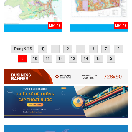
Liên hệ
Liên hệ
Trang 9/15
1
2
...
6
7
8
9
10
11
12
13
14
15