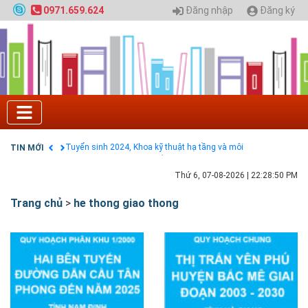
Đăng nhập
Đăng ký
0971.659.624
Tuyển sinh 2025, Khoa kỹ thuật hạ tầng và môi
trường đô thị - Đại học Kiến trúc Hà Nội
Chính sách thanh toán
Điều khoản dịch vụ
HƯỚNG DẪN THANH TOÁN VNPAY TRÊN WEBSITE
Tuyển sinh 2024, Khoa kỹ thuật hạ tầng và môi
trường đô thị - Đại học Kiến trúc Hà Nội
TIN MỚI
Quy hoạch chung hệ thống đê điều thành phố Hà
Nội
GIAO LƯU TRỰC TUYẾN - TƯ VẤN TUYỂN SINH ĐẠI
Thứ 6, 07-08-2026
|
22:28:51 PM
HỌC CHÍNH QUY ĐẠI HỌC KIẾN TRÚC NĂM 2020 -
SỐ 02
Trang chủ
>
he thong giao thong
Nạp EP vào tài khoản bằng thẻ cào điện thoại