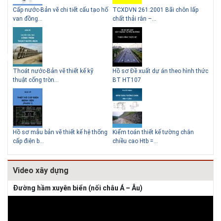
g
Cấp nước-Bản vẽ chi tiết cấu tạo hố
TCXDVN 261:2001 Bãi chôn lấp
Bản
Lý do nên sử dụng gạch block
Thiết kế 
van đồng...
chất thải rắn –...
D60
để xây nhà
Thoát nước-Bản vẽ thiết kế kỹ
Hồ sơ Đề xuất dự án theo hình thức
Gia
thuật cống tròn...
BT HT107
khe
Giải pháp
tường
Hồ sơ mẫu bản vẽ thiết kế hệ thống
Kiểm toán thiết kế tường chắn
Bản
cấp điện b...
chiều cao Htb =...
đá 
Video xây dựng
Đường hầm xuyên biển (nối châu Á – Âu)