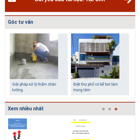
Góc tư vấn
Biệt thự phố có bể bơi làm
Những ngô
trung tâm
tiền vẫn đ
Xem nhiều nhất