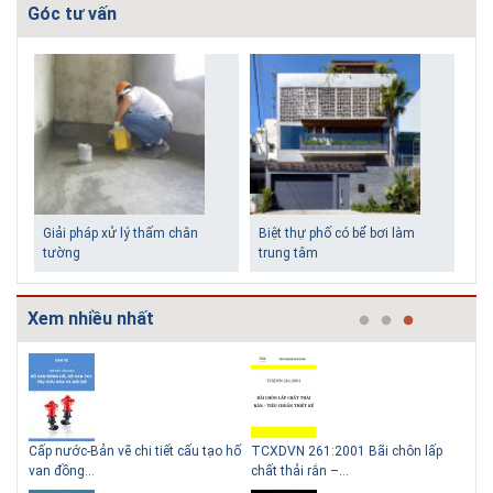
Góc tư vấn
Giải pháp xử lý thấm chân
Biệt thự phố có bể bơi làm
tường
trung tâm
Xem nhiều nhất
g
Cấp nước-Bản vẽ chi tiết cấu tạo hố
TCXDVN 261:2001 Bãi chôn lấp
Bản
Những ngôi nhà một tầng ít
Lý do nên sử dụng gạch block
van đồng...
chất thải rắn –...
D60
tiền vẫn đẹp
để xây nhà