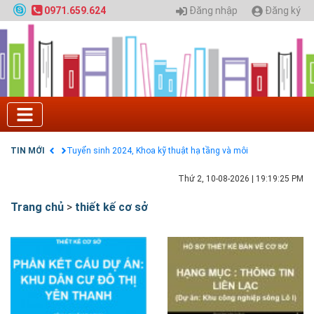
Đăng nhập
Đăng ký
0971.659.624
Tuyển sinh 2025, Khoa kỹ thuật hạ tầng và môi
trường đô thị - Đại học Kiến trúc Hà Nội
Chính sách thanh toán
Điều khoản dịch vụ
HƯỚNG DẪN THANH TOÁN VNPAY TRÊN WEBSITE
Tuyển sinh 2024, Khoa kỹ thuật hạ tầng và môi
trường đô thị - Đại học Kiến trúc Hà Nội
TIN MỚI
Quy hoạch chung hệ thống đê điều thành phố Hà
Nội
GIAO LƯU TRỰC TUYẾN - TƯ VẤN TUYỂN SINH ĐẠI
Thứ 2, 10-08-2026
|
19:19:26 PM
HỌC CHÍNH QUY ĐẠI HỌC KIẾN TRÚC NĂM 2020 -
SỐ 02
Trang chủ
>
thiết kế cơ sở
Nạp EP vào tài khoản bằng thẻ cào điện thoại