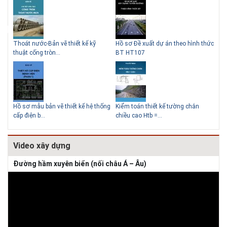
Thoát nước-Bản vẽ thiết kế kỹ
Hồ sơ Đề xuất dự án theo hình thức
Gia
thuật cống tròn...
BT HT107
khe
Thiết kế nhà siêu nhỏ độc đáo
Hồ sơ mẫu bản vẽ thiết kế hệ thống
Kiểm toán thiết kế tường chắn
Bản
cấp điện b...
chiều cao Htb =...
đá 
Video xây dựng
Đường hầm xuyên biển (nối châu Á – Âu)